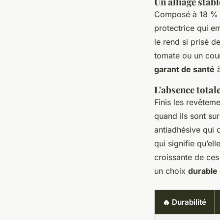
Un alliage stab
Composé à 18 % d
protectrice qui em
le rend si prisé 
tomate ou un court
garant de santé
à
L'absence total
Finis les revête
quand ils sont su
antiadhésive qui 
qui signifie qu’el
croissante de ces
un choix
durable
🔥 Durabilité