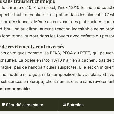
le sans transfert chimique
e chrome et 10 % de nickel, l’inox 18/10 forme une couch
pêche toute oxydation et migration dans les aliments. C’est 
des professionnels. Même en cuisinant des plats acides co
-bouillon au citron, aucune réaction indésirable ne se produ
 long terme, surtout dans les foyers avec enfants ou perso
e de revêtements controversés
ments chimiques comme les PFAS, PFOA ou PTFE, qui peuven
rchauffés. La poêle en inox 18/10 n’a rien à cacher : pas de
craque, pas de nanoparticules suspectes. Elle est chimiquem
le ne modifie ni le goût ni la composition de vos plats. Et ave
 substances en Europe, choisir un ustensile sans revêtement,
 et responsable
.
🛡️ Sécurité alimentaire
🧼 Entretien