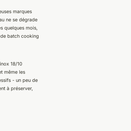
breuses marques
iau ne se dégrade
ès quelques mois,
s de batch cooking
inox 18/10
 et même les
essifs - un peu de
ent à préserver,