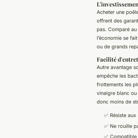
L'investissement
Acheter une poêle
offrent des garan
pas. Comparé au c
l’économie se fai
ou de grands repas
Facilité d'entre
Autre avantage so
empêche les bactér
frottements les p
vinaigre blanc ou
donc moins de str
✅ Résiste aux 
✅ Ne rouille 
✅ Compatible 