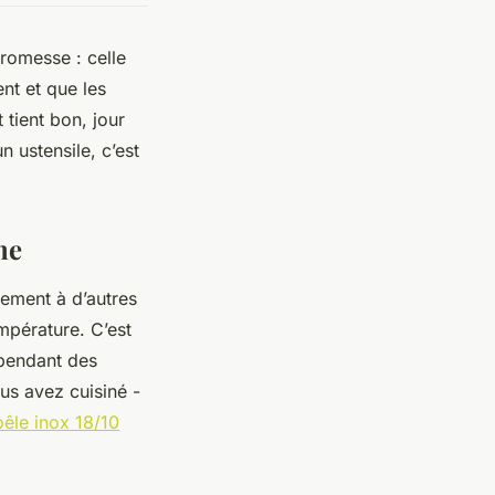
promesse : celle
nt et que les
 tient bon, jour
 ustensile, c’est
ne
rement à d’autres
mpérature. C’est
 pendant des
us avez cuisiné -
êle inox 18/10