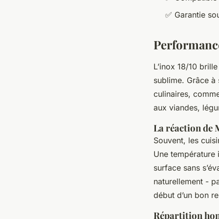
✅ Garantie so
Performance
L’inox 18/10 brill
sublime. Grâce à s
culinaires, comm
aux viandes, légu
La réaction de 
Souvent, les cuis
Une température in
surface sans s’év
naturellement - pa
début d’un bon re
Répartition ho