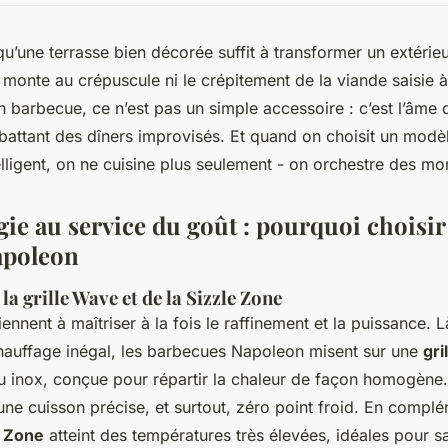
u’une terrasse bien décorée suffit à transformer un extérieu
i monte au crépuscule ni le crépitement de la viande saisie à
n barbecue, ce n’est pas un simple accessoire : c’est l’âme
r battant des dîners improvisés. Et quand on choisit un modè
elligent, on ne cuisine plus seulement - on orchestre des m
gie au service du goût : pourquoi choisir
apoleon
la grille Wave et de la Sizzle Zone
iennent à maîtriser à la fois le raffinement et la puissance. 
hauffage inégal, les barbecues Napoleon misent sur une
gri
u inox, conçue pour répartir la chaleur de façon homogène.
ne cuisson précise, et surtout, zéro point froid. En complé
e Zone
atteint des températures très élevées, idéales pour sa