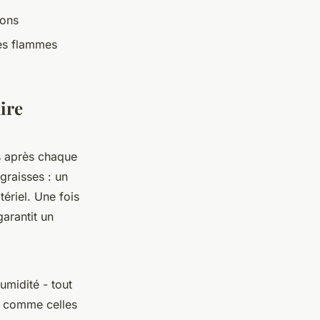
ions
les flammes
ire
s après chaque
 graisses : un
ériel. Une fois
arantit un
umidité - tout
, comme celles