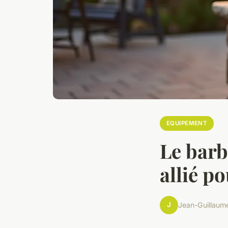
EQUIPEMENT
Le barb
allié p
J
Jean-Guillaum