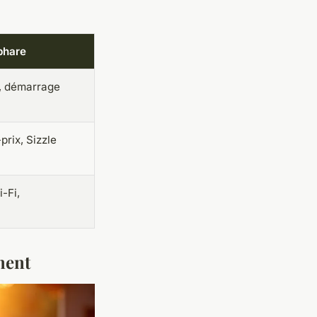
phare
f, démarrage
prix, Sizzle
-Fi,
ment