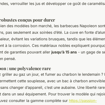
des, verrouiller les jus et développer ce goût de caramélisa
robustes conçus pour durer
bien des modèles bon marché, les barbecues Napoleon son
ons, pas seulement aux soirées d’été. La cuve en fonte d’alu
aleur, évitant les variations brusques, tandis que les élémen
ent à la corrosion. Ces matériaux nobles expliquent pourquo
nt de garanties pouvant aller
jusqu’à 15 ans
- un gage de sé
en pensé.
on : une polyvalence rare
z griller au gaz un jour, et fumer au charbon le lendemain ?
rmettent cette souplesse, avec un bac à charbon amovible 
sans changer d’appareil, c’est une aubaine. Une liberté rare
rit dans un seul équipement. Pour trouver le modèle qui rejo
ouvez consulter la gamme complète sur
https://passion-