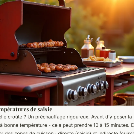
empératures de saisie
elle croûte ? Un préchauffage rigoureux. Avant d’y poser la 
 bonne température - cela peut prendre 10 à 15 minutes. Ens
r des zones de cuisson : directe (saisie) et indirecte (cuisso