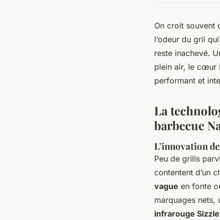
On croit souvent q
l’odeur du gril qu
reste inachevé. U
plein air, le cœu
performant et int
La technolo
barbecue N
L’innovation de 
Peu de grills parv
contentent d’un c
vague
en fonte o
marquages nets, u
infrarouge Sizzl