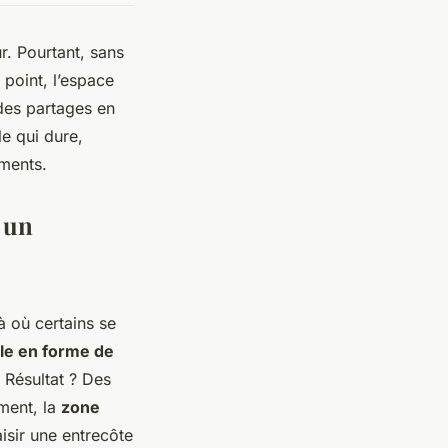
r. Pourtant, sans
 point, l’espace
 des partages en
le qui dure,
oments.
 un
Là où certains se
lle en forme de
 Résultat ? Des
ment, la
zone
isir une entrecôte